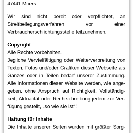
47441 Moers
Wir sind nicht bereit oder verpflichtet, an
Streitbeilegungsverfahren vor einer
Verbraucherschlichtungsstelle teilzunehmen.
Co­py­right
Al­le Rech­te vor­be­hal­ten.
Jeg­li­che Ver­viel­fäl­ti­gung oder Wei­ter­ver­brei­tung von
Tex­ten, Fo­tos und/oder Gra­fi­ken die­ser Websei­te als
Gan­zes oder in Tei­len be­darf un­se­rer Zu­stim­mung.
Al­le In­for­ma­tio­nen die­ser Website wer­den, wie an­ge­
ge­ben, oh­ne An­spruch auf Rich­tig­keit, Voll­stän­dig­
keit, Ak­tua­li­tät oder Recht­schrei­bung je­dem zur Ver­
fü­gung ge­stellt, „so wie sie ist“!
Haf­tung für In­hal­te
Die In­hal­te un­se­rer Sei­ten wur­den mit größ­ter Sorg­