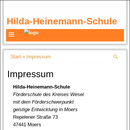
Hilda-Heinemann-Schule
Start
»
Impressum
Impressum
Hilda-Heinemann-Schule
För­der­schu­le des Krei­ses We­sel
mit dem För­der­schwer­punkt
geis­ti­ge Ent­wick­lung in Mo­ers
Re­pe­le­ner Stra­ße 73
47441 Mo­ers