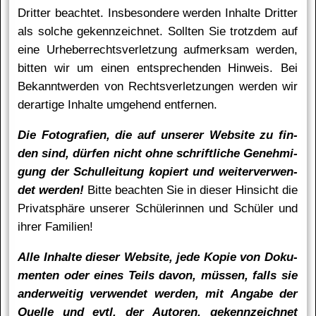
Dritter beachtet. Insbesondere werden Inhalte Dritter
als solche gekennzeichnet. Sollten Sie trotzdem auf
eine Urheberrechtsverletzung aufmerksam werden,
bitten wir um einen entsprechenden Hinweis. Bei
Bekanntwerden von Rechtsverletzungen werden wir
derartige Inhalte umgehend entfernen.
Die Fo­to­gra­fi­en, die auf un­se­rer Website zu fin­
den sind, dür­fen nicht oh­ne schrift­li­che Ge­neh­mi­
gung der Schul­lei­tung ko­piert und wei­ter­ver­wen­
det wer­den!
Bit­te be­ach­ten Sie in die­ser Hin­sicht die
Pri­vat­sphä­re un­se­rer Schü­le­rin­nen und Schü­ler und
ih­rer Fa­mi­li­en!
Al­le In­hal­te die­ser Website, je­de Ko­pie von Do­ku­
men­ten oder ei­nes Teils da­von, müs­sen, falls sie
an­der­wei­tig ver­wen­det wer­den, mit An­ga­be der
Quel­le und evtl. der Au­to­ren, ge­kenn­zeich­net