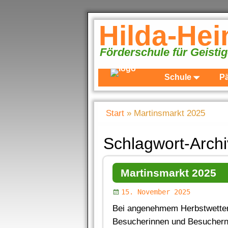
Hilda-He
Förderschule für Geisti
Schule
P
Start
»
Martinsmarkt 2025
Schlagwort-Arch
Martinsmarkt 2025
15. November 2025
Bei angenehmem Herbstwetter f
Besucherinnen und Besuchern a