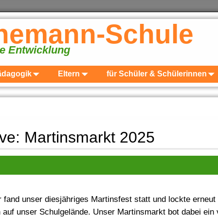
inemann-Schule
ge Entwicklung
ädagogik
Eltern
für Schüler & Schülerinnen
ive:
Martinsmarkt 2025
and unser diesjähriges Martinsfest statt und lockte erneut
uf unser Schulgelände. Unser Martinsmarkt bot dabei ein v