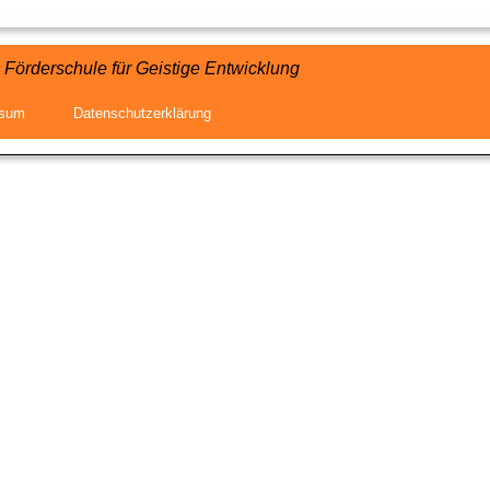
Förderschule für Geistige Entwicklung
I
I
I
ssum
Datenschutzerklärung