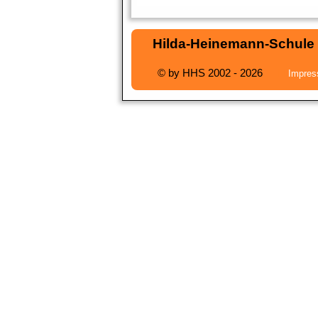
Hilda-Heinemann-Schule
|
© by HHS 2002 - 2026
I
I
I
I
Impre