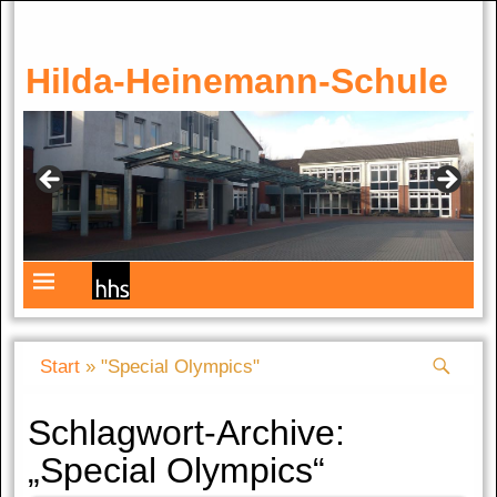
Hilda-Heinemann-Schule
Start
»
"Special Olympics"
Schlagwort-Archive:
„Special Olympics“