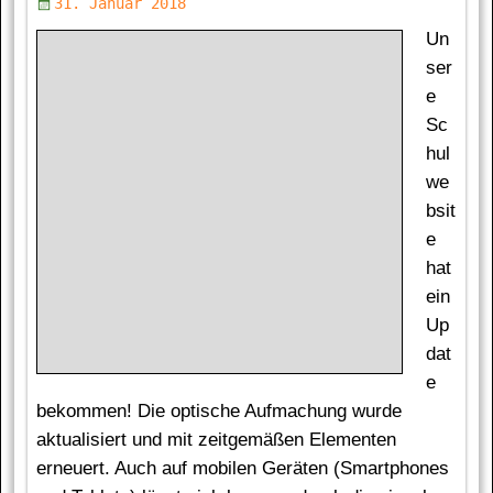
31. Januar 2018
Un
ser
e
Sc
hul
we
bsit
e
hat
ein
Up
dat
e
bekommen! Die optische Aufmachung wurde
aktualisiert und mit zeitgemäßen Elementen
erneuert. Auch auf mobilen Geräten (Smartphones