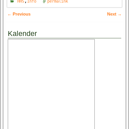
,
HHS
Info
permalink
←
Previous
Next
→
Artikelnavigation
Kalender