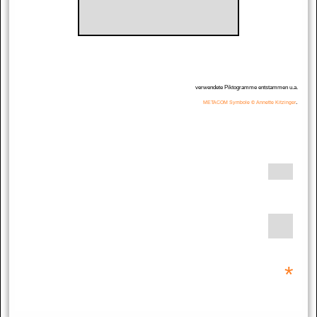
verwendete
Piktogramme entstammen
u.a.
.
METACOM Symbole © Annette Kitzinger
*