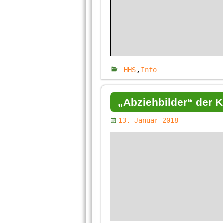
,
HHS
Info
„Abziehbilder“ der 
13. Januar 2018