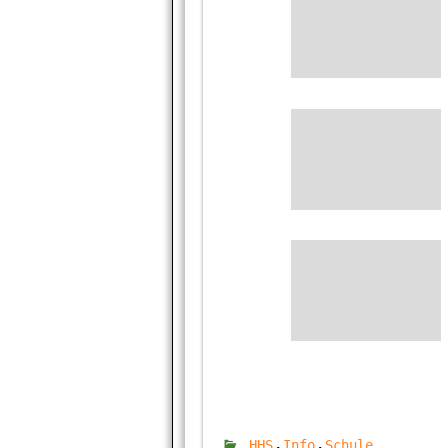
,
,
HHS
Info
Schule