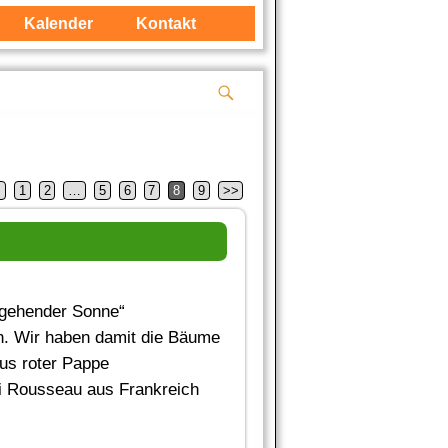
Kalender
Kontakt
<
1
2
…
5
6
7
8
9
>>
rgehender Sonne“
en. Wir haben damit die Bäume
us roter Pappe
ri Rousseau aus Frankreich